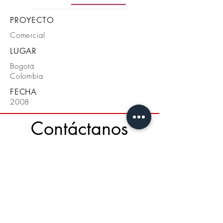
PROYECTO
Comercial
LUGAR
Bogotá
Colombia
FECHA
2008
Contáctanos
Calle 134 A# 19 - 34
Bogotá - Colombia
Cel + 57 3108810940
Tel 031 3871041