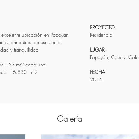
PROYECTO
excelente ubicación en Popayán-
Residencial
cios armónicos de uso social 
dad y tranquilidad.
LUGAR
Popayán, Cauca, Col
de 153 mt2 cada una
uida: 16.830  mt2
FECHA
2016
Galería