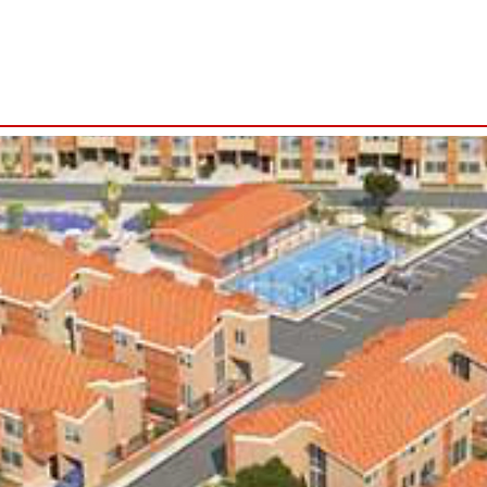
bout
Proyectos
Methodology
Contact