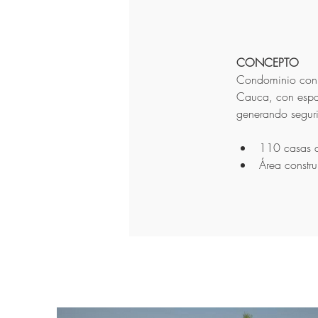
CONCEPTO
Condominio con 
Cauca, con espa
generando seguri
110 casas 
Área constr